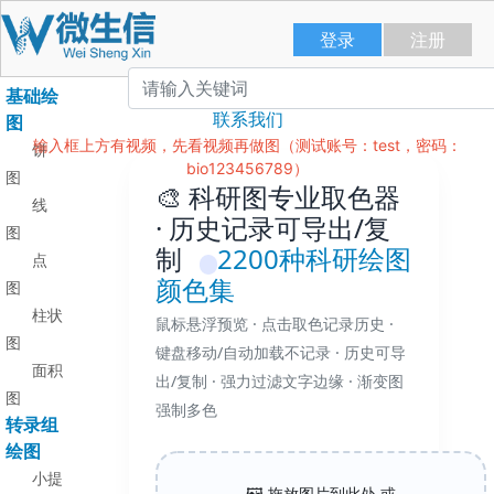
登录
注册
高通量测序
站点导航
基础绘
联系我们
图
输入框上方有视频，先看视频再做图（测试账号：test，密码：
饼
bio123456789）
图
🎨 科研图专业取色器
线
· 历史记录可导出/复
图
制
2200种科研绘图
点
颜色集
图
柱状
鼠标悬浮预览 · 点击取色记录历史 ·
图
键盘移动/自动加载不记录 · 历史可导
面积
出/复制 · 强力过滤文字边缘 · 渐变图
图
强制多色
转录组
绘图
小提
🖼️ 拖放图片到此处 或