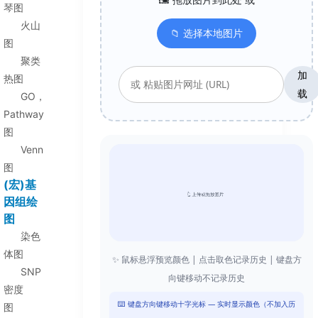
琴图
火山
📁 选择本地图片
图
聚类
加
热图
载
GO，
Pathway
图
Venn
图
(宏)基
因组绘
图
染色
体图
✨ 鼠标悬浮预览颜色 | 点击取色记录历史 | 键盘方
SNP
向键移动不记录历史
密度
⌨️ 键盘方向键移动十字光标 — 实时显示颜色（不加入历
图