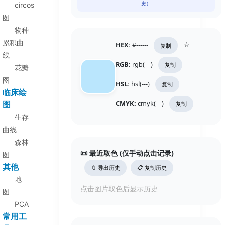
史）
circos
图
物种
⭐
累积曲
HEX:
#------
复制
线
RGB:
rgb(---)
复制
花瓣
图
HSL:
hsl(---)
复制
临床绘
CMYK:
cmyk(---)
图
复制
生存
曲线
森林
📜 最近取色 (仅手动点击记录)
图
其他
📎 导出历史
📋 复制历史
地
点击图片取色后显示历史
图
PCA
常用工