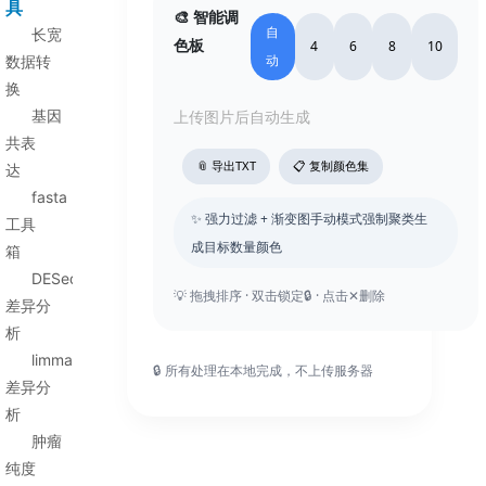
具
🎨 智能调
自
长宽
色板
4
6
8
10
动
数据转
换
基因
上传图片后自动生成
共表
📎 导出TXT
📋 复制颜色集
达
fasta
✨ 强力过滤 + 渐变图手动模式强制聚类生
工具
成目标数量颜色
箱
DESeq2
💡 拖拽排序 · 双击锁定🔒 · 点击✕删除
差异分
析
limma
🔒 所有处理在本地完成，不上传服务器
差异分
析
肿瘤
纯度