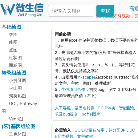
高
查找
输入框上方有视频，先看
基础绘图
饼图
用前必读
1，使用excel存储并调整数据，数据不要有空
线图
元格
点图
2，先用输入框下方的“输入检查”按钮检查输入
柱状图
通过后再作图
面积图
3，表头请勿使用#，<，>，%，(，)等特殊符
号。默认仅支持英文字符
转录组绘图
4，出图后用
inkscape
或acrobat illustrator修
小提琴图
df文字、字体，图例，处理截断
火山图
5，
生信项目合作
，提交bug、发文引用换积分
聚类热图
请加管理员微信（右下）
GO，Pathway
人工客服
基因名转换
FC,P转换
智能配色
图
求及bug提交
pdf转图片
Venn图
(宏)基因组绘图
必需输入
GOID批量转名字，并分配BP，CC
染色体图
F分类视频
文字教程