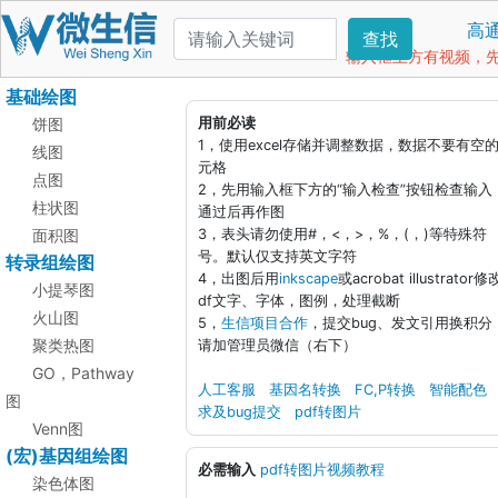
高
查找
输入框上方有视频，先看
基础绘图
饼图
用前必读
1，使用excel存储并调整数据，数据不要有空
线图
元格
点图
2，先用输入框下方的“输入检查”按钮检查输入
柱状图
通过后再作图
面积图
3，表头请勿使用#，<，>，%，(，)等特殊符
号。默认仅支持英文字符
转录组绘图
4，出图后用
inkscape
或acrobat illustrator修
小提琴图
df文字、字体，图例，处理截断
火山图
5，
生信项目合作
，提交bug、发文引用换积分
聚类热图
请加管理员微信（右下）
GO，Pathway
人工客服
基因名转换
FC,P转换
智能配色
图
求及bug提交
pdf转图片
Venn图
(宏)基因组绘图
必需输入
pdf转图片视频教程
染色体图