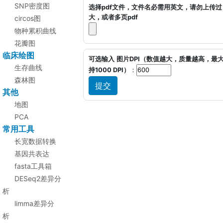
SNP密度图
选择pdf文件，文件名必需用英文，请勿上传过
大，或者多页pdf
circos图
物种累积曲线
花瓣图
临床绘图
可选输入
图片DPI（数值越大，质量越高，最
生存曲线
持1000 DPI）
：
森林图
其他
地图
PCA
常用工具
长宽数据转换
基因共表达
fasta工具箱
DESeq2差异分
析
limma差异分
析