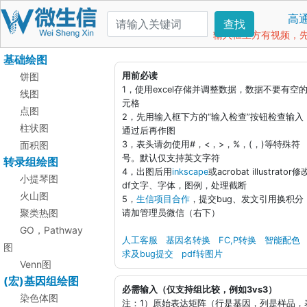
高
查找
输入框上方有视频，先看
基础绘图
饼图
用前必读
1，使用excel存储并调整数据，数据不要有空
线图
元格
点图
2，先用输入框下方的“输入检查”按钮检查输入
柱状图
通过后再作图
面积图
3，表头请勿使用#，<，>，%，(，)等特殊符
号。默认仅支持英文字符
转录组绘图
4，出图后用
inkscape
或acrobat illustrator修
小提琴图
df文字、字体，图例，处理截断
火山图
5，
生信项目合作
，提交bug、发文引用换积分
聚类热图
请加管理员微信（右下）
GO，Pathway
人工客服
基因名转换
FC,P转换
智能配色
图
求及bug提交
pdf转图片
Venn图
(宏)基因组绘图
必需输入（仅支持组比较，例如3vs3）
染色体图
注：1）原始表达矩阵（行是基因，列是样品，