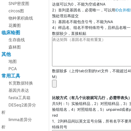
SNP密度图
达值可以为0，不能为空或者NA
2）首列是基因名，必需唯一，可以用
ID合并模
circos图
预处理后再提交
物种累积曲线
3）基因名不能包含引号，不能为NA
花瓣图
4）样品名、组名不带特殊符号，且样品名唯一
临床绘图
数据较少，直接粘贴
生存曲线
森林图
其他
地图
PCA
数据较多（上传tab分割的txt文件，不能超过4
常用工具
M）
长宽数据转换
基因共表达
fasta工具箱
比较方式（有几个比较就写几行，必需带表头
共5列：1）实验组样品，2）对照组样品，3）
DESeq2差异分
验组组名，4）对照组组名，5）unpaired或者p
析
red
limma差异分
1、2列样品间以英文逗号分隔，所有名字不要
析
特殊符号