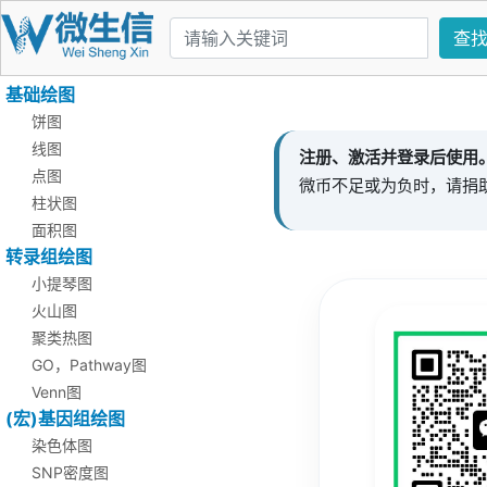
查
基础绘图
饼图
线图
注册、激活并登录后使用
点图
微币不足或为负时，请捐
柱状图
面积图
转录组绘图
小提琴图
火山图
聚类热图
GO，Pathway图
Venn图
(宏)基因组绘图
染色体图
SNP密度图