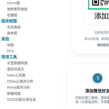
circos图
物种累积曲线
花瓣图
临床绘图
生存曲线
以前加过的
森林图
其他
非24h在线，若未
地图
请勿投诉
PCA
常用工具
长宽数据转换
基因共表达
fasta工具箱
1
DESeq2差异分析
limma差异分析
添加微信好
肿瘤纯度
扫码左侧二维码，添加
GOID分配分类信息
信（以前加过的，不用