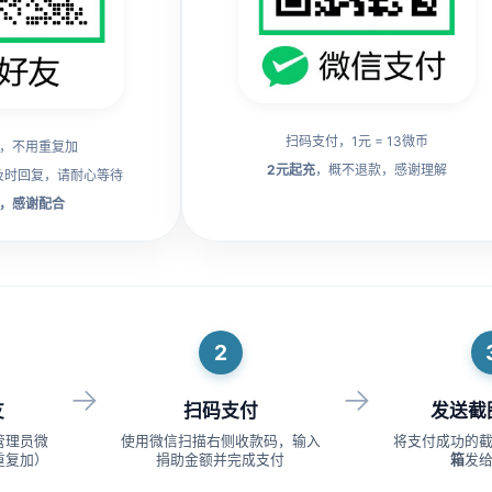
扫码支付，1元 = 13微币
，不用重复加
2元起充
，概不退款，感谢理解
及时回复，请耐心等待
，感谢配合
2
→
→
友
扫码支付
发送截
管理员微
使用微信扫描右侧收款码，输入
将支付成功的
重复加）
捐助金额并完成支付
箱
发