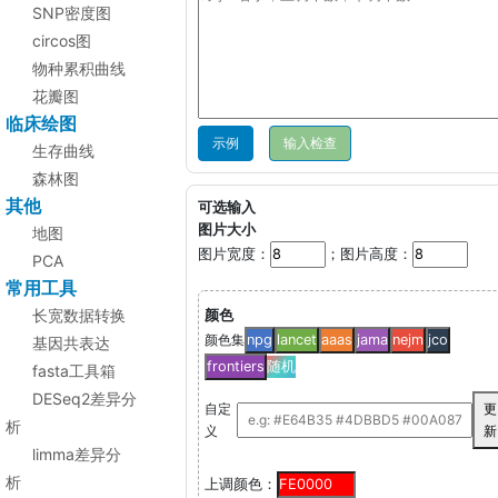
SNP密度图
circos图
物种累积曲线
花瓣图
临床绘图
示例
生存曲线
森林图
其他
可选输入
图片大小
地图
图片宽度：
；图片高度：
PCA
常用工具
长宽数据转换
颜色
颜色集
npg
lancet
aaas
jama
nejm
jco
基因共表达
frontiers
随机
fasta工具箱
DESeq2差异分
自定
更
析
义
新
limma差异分
析
上调颜色：