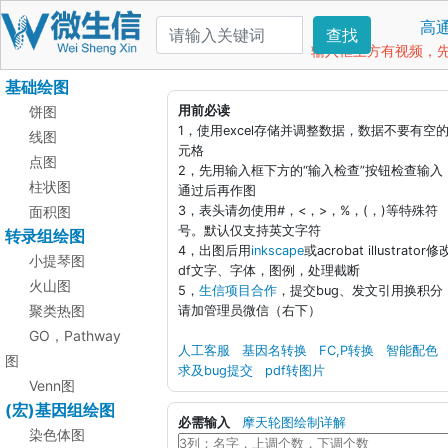
高
查找
输入框上方有视频，先看
基础绘图
饼图
用前必读
1，使用excel存储并调整数据，数据不要有空
线图
元格
点图
2，先用输入框下方的“输入检查”按钮检查输入
柱状图
通过后再作图
面积图
3，表头请勿使用#，<，>，%，(，)等特殊符
号。默认仅支持英文字符
转录组绘图
4，出图后用
inkscape
或acrobat illustrator修
小提琴图
df文字、字体，图例，处理截断
火山图
5，
生信项目合作
，提交bug、发文引用换积分
聚类热图
请加管理员微信（右下）
GO，Pathway
人工客服
基因名转换
FC,P转换
智能配色
图
求及bug提交
pdf转图片
Venn图
(宏)基因组绘图
必需输入
摩天轮图绘制详解
染色体图