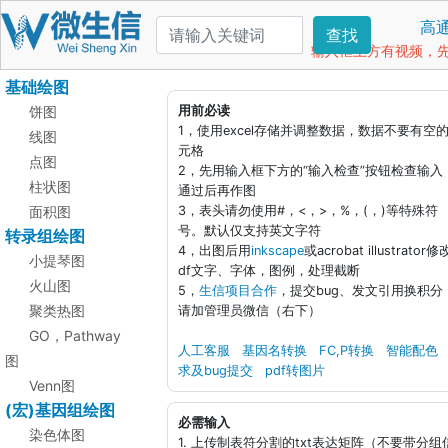
高
查找
输入框上方有视频，先看
基础绘图
饼图
用前必读
1，使用excel存储并调整数据，数据不要有空
线图
元格
点图
2，先用输入框下方的“输入检查”按钮检查输入
柱状图
通过后再作图
面积图
3，表头请勿使用#，<，>，%，(，)等特殊符
号。默认仅支持英文字符
转录组绘图
4，出图后用
inkscape
或acrobat illustrator修
小提琴图
df文字、字体，图例，处理截断
火山图
5，
生信项目合作
，提交bug、发文引用换积分
聚类热图
请加管理员微信（右下）
GO，Pathway
人工客服
基因名转换
FC,P转换
智能配色
图
求及bug提交
pdf转图片
Venn图
(宏)基因组绘图
必需输入
染色体图
1. 上传制表符分割的txt表达矩阵（不要带分组