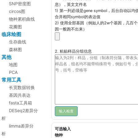
SNP密度图
息），英文文件名
1) 第一列必须是gene symbol，后台自动以均
circos图
合并相同symbol的表达值
物种累积曲线
2) 使用全部基因（例如人的2w个基因，几百
花瓣图
因一般跑不出来）
临床绘图
生存曲线
森林图
2. 粘贴样品分组信息
其他
地图
PCA
常用工具
长宽数据转换
基因共表达
fasta工具箱
DESeq2差异分
析
limma差异分
可选输入
析
物种