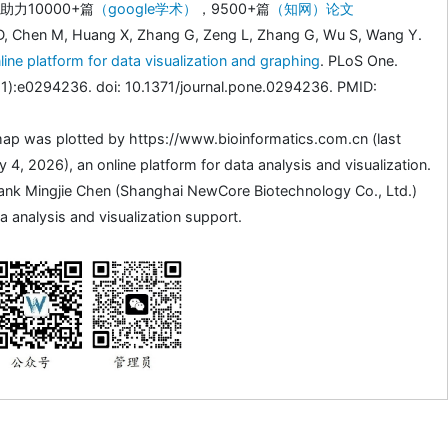
力10000+篇
（google学术）
，9500+篇
（知网）论文
D, Chen M, Huang X, Zhang G, Zeng L, Zhang G, Wu S, Wang Y.
line platform for data visualization and graphing
. PLoS One.
1):e0294236. doi: 10.1371/journal.pone.0294236. PMID:
ap was plotted by https://www.bioinformatics.com.cn (last
4, 2026), an online platform for data analysis and visualization.
ank Mingjie Chen (Shanghai NewCore Biotechnology Co., Ltd.)
a analysis and visualization support.