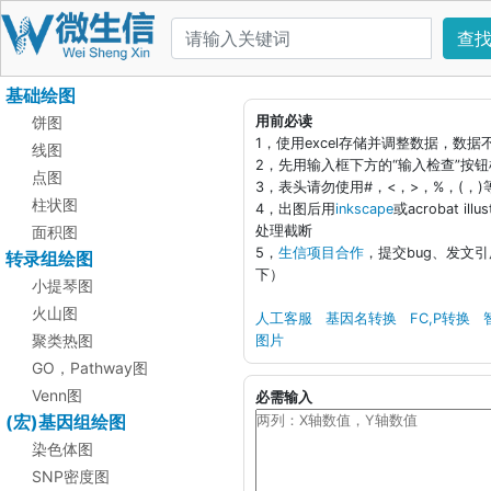
查
基础绘图
饼图
用前必读
1，使用excel存储并调整数据，数
线图
2，先用输入框下方的“输入检查”按
点图
3，表头请勿使用#，<，>，%，(，
柱状图
4，出图后用
inkscape
或acrobat i
面积图
处理截断
5，
生信项目合作
，提交bug、发文
转录组绘图
下）
小提琴图
火山图
人工客服
基因名转换
FC,P转换
聚类热图
图片
GO，Pathway图
Venn图
必需输入
(宏)基因组绘图
染色体图
SNP密度图