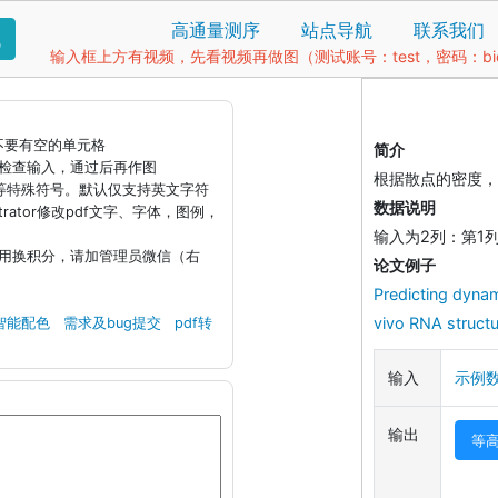
高通量测序
站点导航
联系我们
找
输入框上方有视频，先看视频再做图（测试账号：test，密码：bio1
据不要有空的单元格
简介
钮检查输入，通过后再作图
根据散点的密度，
)等特殊符号。默认仅支持英文字符
数据说明
llustrator修改pdf文字、字体，图例，
输入为2列：第1
引用换积分，请加管理员微信（右
论文例子
Predicting dynam
vivo RNA structu
智能配色
需求及bug提交
pdf转
输入
示例
输出
等