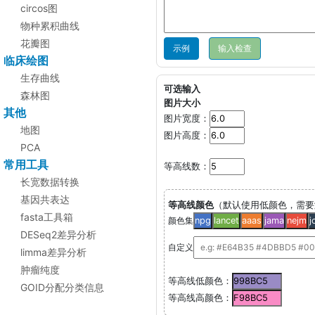
circos图
物种累积曲线
花瓣图
示例
临床绘图
生存曲线
可选输入
森林图
图片大小
其他
图片宽度：
地图
图片高度：
PCA
常用工具
等高线数：
长宽数据转换
基因共表达
等高线颜色
（默认使用低颜色，需要
fasta工具箱
颜色集
npg
lancet
aaas
jama
nejm
j
DESeq2差异分析
自定义
limma差异分析
肿瘤纯度
等高线低颜色：
GOID分配分类信息
等高线高颜色：