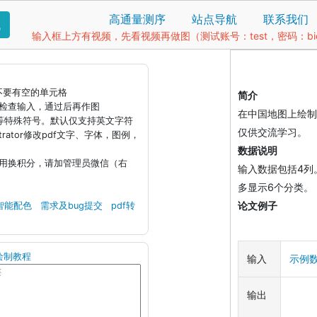
高通量测序
站点导航
联系我们
找
输入框上方有视频，先看视频再做图（测试账号：test，密码：bio1
据不要有空的单元格
简介
钮检查输入，通过后再作图
在中国地图上绘制
)等特殊符号。默认仅支持英文字符
仅供交流学习。
llustrator修改pdf文字、字体，图例，
数据说明
引用换积分，请加管理员微信（右
输入数据包括4列
多显示6个分类。
论文例子
智能配色
需求及bug提交
pdf转
绘制教程
输入
示例
输出