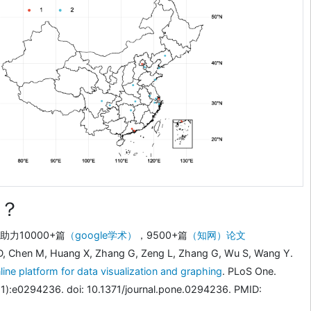
？
力10000+篇
（google学术）
，9500+篇
（知网）论文
D, Chen M, Huang X, Zhang G, Zeng L, Zhang G, Wu S, Wang Y.
line platform for data visualization and graphing
. PLoS One.
1):e0294236. doi: 10.1371/journal.pone.0294236. PMID: