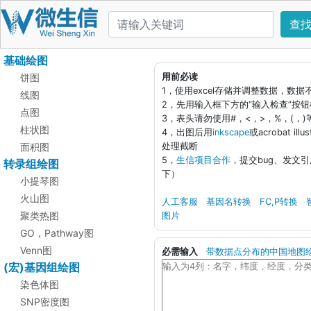
查
基础绘图
饼图
用前必读
1，使用excel存储并调整数据，数
线图
2，先用输入框下方的“输入检查”按
点图
3，表头请勿使用#，<，>，%，(，
柱状图
4，出图后用
inkscape
或acrobat i
面积图
处理截断
5，
生信项目合作
，提交bug、发文
转录组绘图
下）
小提琴图
火山图
人工客服
基因名转换
FC,P转换
聚类热图
图片
GO，Pathway图
Venn图
必需输入
带数据点分布的中国地图
(宏)基因组绘图
染色体图
SNP密度图