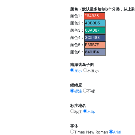
颜色（默认最多绘制6个分类，从上
颜色1：
颜色2：
颜色3：
颜色4：
颜色5：
颜色6：
南海诸岛子图
显示
不显示
经纬度
标注
不标
标注地名
标注
不标
字体
Times New Roman
Arial