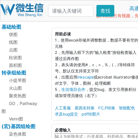
高
查找
输入框上方有视频，先看
基础绘图
饼图
用前必读
1，使用excel存储并调整数据，数据不要有空
线图
元格
点图
2，先用输入框下方的“输入检查”按钮检查输入
柱状图
通过后再作图
面积图
3，表头请勿使用#，<，>，%，(，)等特殊符
号。默认仅支持英文字符
转录组绘图
4，出图后用
inkscape
或acrobat illustrator修
小提琴图
df文字、字体，图例，处理截断
火山图
5，
生信项目合作
，提交bug、发文引用换积分
聚类热图
请加管理员微信（右下）
GO，Pathway
人工客服
基因名转换
FC,P转换
智能配色
图
求及bug提交
pdf转图片
Venn图
(宏)基因组绘图
必需输入
染色体图