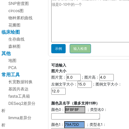
SNP密度图
circos图
物种累积曲线
花瓣图
临床绘图
生存曲线
森林图
示例
其他
地图
可选输入
PCA
图片大小
常用工具
图片宽：
；图片高：
长宽数据转换
左侧文字大小：
；图例文字大小：
基因共表达
fasta工具箱
DESeq2差异分
颜色及名字（最多支持11种）
颜色0：
；类型名0：
析
limma差异分
析
颜色1：
；类型名1：