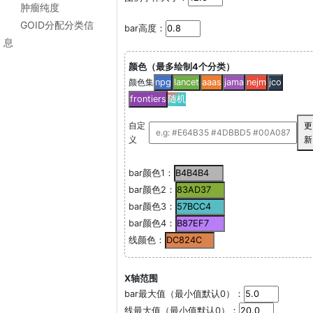
肿瘤纯度
GOID分配分类信
bar高度：
息
颜色（最多绘制4个分类）
颜色集
npg
lancet
aaas
jama
nejm
jco
frontiers
随机
自定
更
义
新
bar颜色1：
bar颜色2：
bar颜色3：
bar颜色4：
线颜色：
X轴范围
bar最大值（最小值默认0）：
线最大值（最小值默认0）：