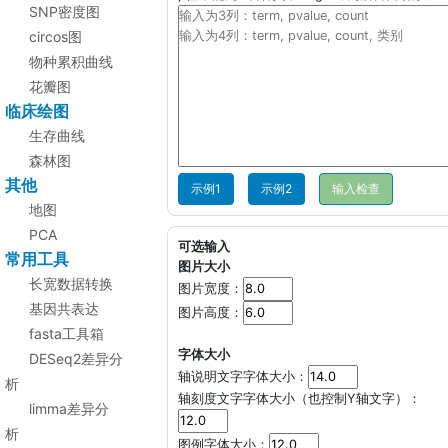
SNP密度图
circos图
物种累积曲线
花瓣图
临床绘图
生存曲线
森林图
其他
示例1
示例2
地图
PCA
可选输入
常用工具
图片大小
长宽数据转换
图片宽度：
基因共表达
图片高度：
fasta工具箱
字体大小
DESeq2差异分
轴说明文字字体大小：
析
轴刻度文字字体大小（也控制Y轴文字）：
limma差异分
析
图例字体大小：