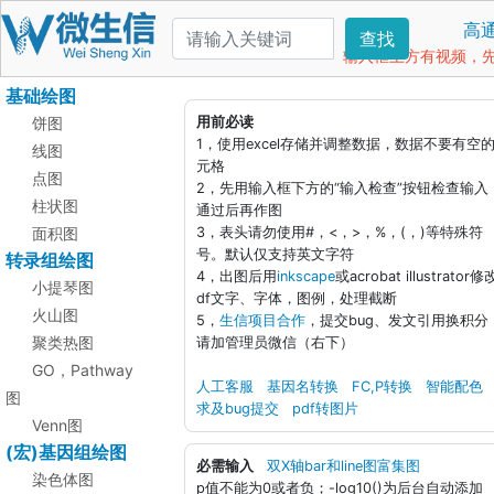
高
查找
输入框上方有视频，先看
基础绘图
饼图
用前必读
1，使用excel存储并调整数据，数据不要有空
线图
元格
点图
2，先用输入框下方的“输入检查”按钮检查输入
柱状图
通过后再作图
面积图
3，表头请勿使用#，<，>，%，(，)等特殊符
号。默认仅支持英文字符
转录组绘图
4，出图后用
inkscape
或acrobat illustrator修
小提琴图
df文字、字体，图例，处理截断
火山图
5，
生信项目合作
，提交bug、发文引用换积分
聚类热图
请加管理员微信（右下）
GO，Pathway
人工客服
基因名转换
FC,P转换
智能配色
图
求及bug提交
pdf转图片
Venn图
(宏)基因组绘图
必需输入
双X轴bar和line图富集图
染色体图
p值不能为0或者负；-log10()为后台自动添加