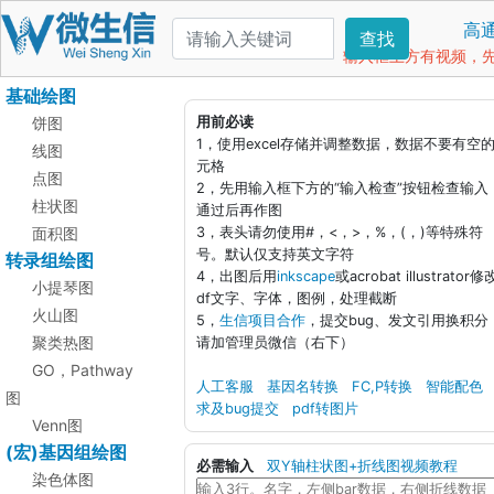
高
查找
输入框上方有视频，先看
基础绘图
饼图
用前必读
1，使用excel存储并调整数据，数据不要有空
线图
元格
点图
2，先用输入框下方的“输入检查”按钮检查输入
柱状图
通过后再作图
面积图
3，表头请勿使用#，<，>，%，(，)等特殊符
号。默认仅支持英文字符
转录组绘图
4，出图后用
inkscape
或acrobat illustrator修
小提琴图
df文字、字体，图例，处理截断
火山图
5，
生信项目合作
，提交bug、发文引用换积分
聚类热图
请加管理员微信（右下）
GO，Pathway
人工客服
基因名转换
FC,P转换
智能配色
图
求及bug提交
pdf转图片
Venn图
(宏)基因组绘图
必需输入
双Y轴柱状图+折线图视频教程
染色体图