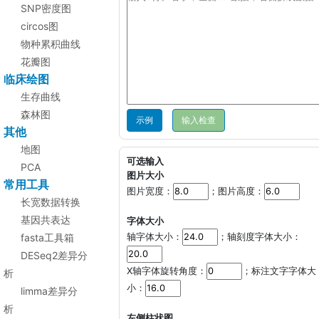
SNP密度图
circos图
物种累积曲线
花瓣图
临床绘图
生存曲线
森林图
示例
其他
地图
可选输入
PCA
图片大小
常用工具
图片宽度：
；图片高度：
长宽数据转换
基因共表达
字体大小
fasta工具箱
轴字体大小：
；轴刻度字体大小：
DESeq2差异分
X轴字体旋转角度：
；标注文字字体大
析
小：
limma差异分
析
左侧柱状图