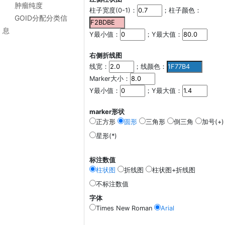
肿瘤纯度
柱子宽度(0-1)：
；柱子颜色：
GOID分配分类信
息
Y最小值：
；Y最大值：
右侧折线图
线宽：
；线颜色：
Marker大小：
Y最小值：
；Y最大值：
marker形状
正方形
圆形
三角形
倒三角
加号(+)
星形(*)
标注数值
柱状图
折线图
柱状图+折线图
不标注数值
字体
Times New Roman
Arial