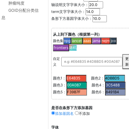
肿瘤纯度
轴说明文字字体大小：
GOID分配分类信
term文字字体大小：
息
条形下方基因字体大小：
从上到下颜色（根据第一列）
颜色集
npg
lancet
aaas
jama
nejm
jco
frontiers
随机
自定
更
义
新
颜色1：
颜色2：
颜色3：
颜色4：
颜色5：
颜色6：
是否在条形下方添加基因
添加基因名
不添加
字体