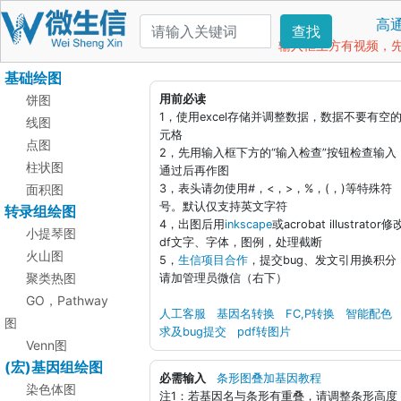
高
查找
输入框上方有视频，先看
基础绘图
饼图
用前必读
1，使用excel存储并调整数据，数据不要有空
线图
元格
点图
2，先用输入框下方的“输入检查”按钮检查输入
柱状图
通过后再作图
面积图
3，表头请勿使用#，<，>，%，(，)等特殊符
号。默认仅支持英文字符
转录组绘图
4，出图后用
inkscape
或acrobat illustrator修
小提琴图
df文字、字体，图例，处理截断
火山图
5，
生信项目合作
，提交bug、发文引用换积分
聚类热图
请加管理员微信（右下）
GO，Pathway
人工客服
基因名转换
FC,P转换
智能配色
图
求及bug提交
pdf转图片
Venn图
(宏)基因组绘图
必需输入
条形图叠加基因教程
染色体图
注1：若基因名与条形有重叠，请调整条形高度