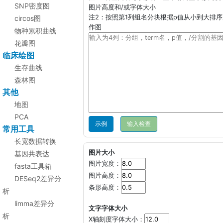
SNP密度图
图片高度和/或字体大小
注2：按照第1列组名分块根据p值从小到大排序
circos图
作图
物种累积曲线
花瓣图
临床绘图
生存曲线
森林图
其他
地图
PCA
示例
常用工具
长宽数据转换
图片大小
基因共表达
图片宽度：
fasta工具箱
图片高度：
DESeq2差异分
条形高度：
析
limma差异分
文字字体大小
析
X轴刻度字体大小：