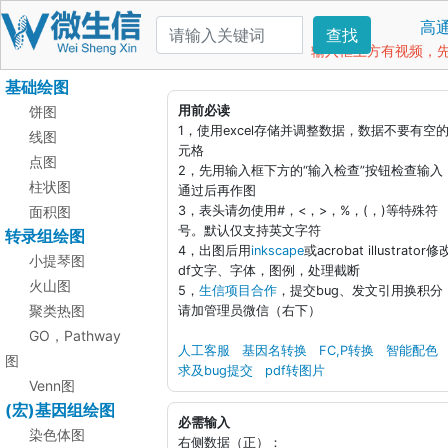
高
查找
输入框上方有视频，先看
基础绘图
饼图
用前必读
1，使用excel存储并调整数据，数据不要有空
线图
元格
点图
2，先用输入框下方的“输入检查”按钮检查输入
柱状图
通过后再作图
面积图
3，表头请勿使用#，<，>，%，(，)等特殊符
号。默认仅支持英文字符
转录组绘图
4，出图后用
inkscape
或acrobat illustrator修
小提琴图
df文字、字体，图例，处理截断
火山图
5，
生信项目合作
，提交bug、发文引用换积分
聚类热图
请加管理员微信（右下）
GO，Pathway
人工客服
基因名转换
FC,P转换
智能配色
图
求及bug提交
pdf转图片
Venn图
(宏)基因组绘图
必需输入
染色体图
右侧数据（正）：