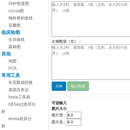
SNP密度图
circos图
物种累积曲线
花瓣图
临床绘图
生存曲线
左侧数据（负）：
森林图
其他
地图
PCA
常用工具
长宽数据转换
示例
基因共表达
fasta工具箱
可选输入
DESeq2差异分
图片大小
析
图片宽：
limma差异分
图片高：
析