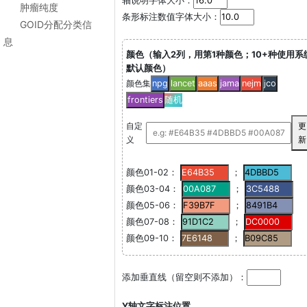
轴说明字体大小：
肿瘤纯度
条形标注数值字体大小：
GOID分配分类信
息
颜色（输入2列，用第1种颜色；10+种使用系
默认颜色）
颜色集
npg
lancet
aaas
jama
nejm
jco
frontiers
随机
自定
更
义
新
颜色01-02：
；
颜色03-04：
；
颜色05-06：
；
颜色07-08：
；
颜色09-10：
；
添加垂直线（留空则不添加）：
Y轴文字标注位置