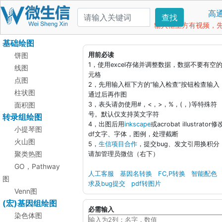
高
查找
输入框上方有视频，先看
基础绘图
饼图
用前必读
1，使用excel存储并调整数据，数据不要有空
线图
元格
点图
2，先用输入框下方的“输入检查”按钮检查输入
柱状图
通过后再作图
面积图
3，表头请勿使用#，<，>，%，(，)等特殊符
号。默认仅支持英文字符
转录组绘图
4，出图后用
inkscape
或acrobat illustrator修
小提琴图
df文字、字体，图例，处理截断
火山图
5，
生信项目合作
，提交bug、发文引用换积分
聚类热图
请加管理员微信（右下）
GO，Pathway
人工客服
基因名转换
FC,P转换
智能配色
图
求及bug提交
pdf转图片
Venn图
(宏)基因组绘图
必需输入
染色体图