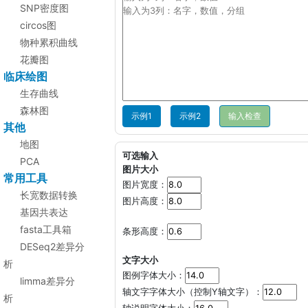
SNP密度图
circos图
物种累积曲线
花瓣图
临床绘图
生存曲线
森林图
示例1
示例2
其他
地图
可选输入
PCA
图片大小
常用工具
图片宽度：
长宽数据转换
图片高度：
基因共表达
fasta工具箱
条形高度：
DESeq2差异分
文字大小
析
图例字体大小：
limma差异分
轴文字字体大小（控制Y轴文字）：
析