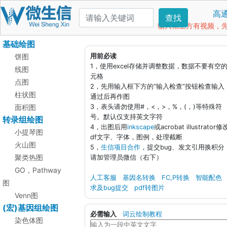
高
查找
输入框上方有视频，先看
基础绘图
饼图
用前必读
1，使用excel存储并调整数据，数据不要有空
线图
元格
点图
2，先用输入框下方的“输入检查”按钮检查输入
柱状图
通过后再作图
面积图
3，表头请勿使用#，<，>，%，(，)等特殊符
号。默认仅支持英文字符
转录组绘图
4，出图后用
inkscape
或acrobat illustrator修
小提琴图
df文字、字体，图例，处理截断
火山图
5，
生信项目合作
，提交bug、发文引用换积分
聚类热图
请加管理员微信（右下）
GO，Pathway
人工客服
基因名转换
FC,P转换
智能配色
图
求及bug提交
pdf转图片
Venn图
(宏)基因组绘图
必需输入
词云绘制教程
染色体图