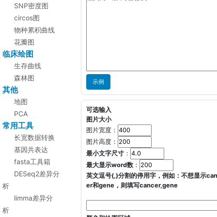
SNP密度图
circos图
物种累积曲线
花瓣图
临床绘图
生存曲线
森林图
示例
其他
地图
可选输入
PCA
图片大小
常用工具
图片宽度：
长宽数据转换
图片高度：
基因共表达
最小文字尺寸
：
fasta工具箱
最大显示word数
：
DESeq2差异分
英文逗号(,)分割的停用字，例如：不想显示can
析
er和gene，则填写cancer,gene
limma差异分
析