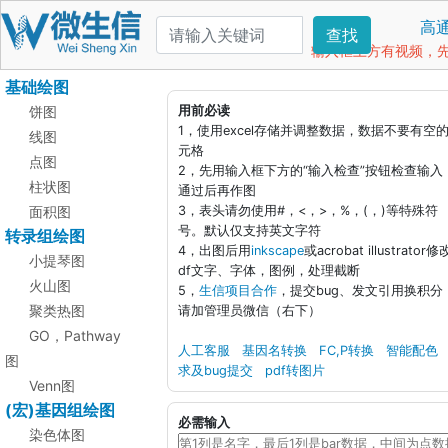
高
查找
输入框上方有视频，先看
基础绘图
饼图
用前必读
1，使用excel存储并调整数据，数据不要有空
线图
元格
点图
2，先用输入框下方的“输入检查”按钮检查输入
柱状图
通过后再作图
面积图
3，表头请勿使用#，<，>，%，(，)等特殊符
号。默认仅支持英文字符
转录组绘图
4，出图后用
inkscape
或acrobat illustrator修
小提琴图
df文字、字体，图例，处理截断
火山图
5，
生信项目合作
，提交bug、发文引用换积分
聚类热图
请加管理员微信（右下）
GO，Pathway
人工客服
基因名转换
FC,P转换
智能配色
图
求及bug提交
pdf转图片
Venn图
(宏)基因组绘图
必需输入
染色体图