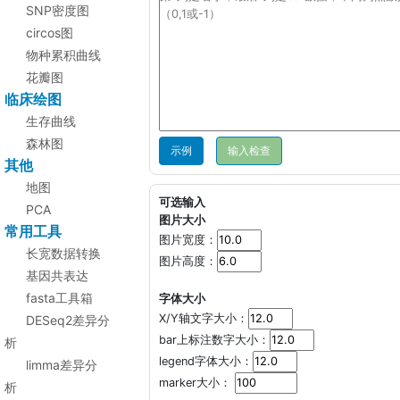
SNP密度图
circos图
物种累积曲线
花瓣图
临床绘图
生存曲线
森林图
示例
其他
地图
可选输入
PCA
图片大小
常用工具
图片宽度：
长宽数据转换
图片高度：
基因共表达
fasta工具箱
字体大小
X/Y轴文字大小：
DESeq2差异分
bar上标注数字大小：
析
legend字体大小：
limma差异分
marker大小：
析