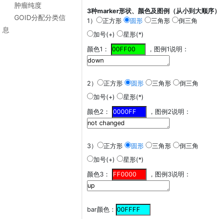
肿瘤纯度
3种marker形状、颜色及图例（从小到大顺序
GOID分配分类信
1）
正方形
圆形
三角形
倒三角
息
加号(+)
星形(*)
颜色1：
，图例1说明：
2）
正方形
圆形
三角形
倒三角
加号(+)
星形(*)
颜色2：
，图例2说明：
3）
正方形
圆形
三角形
倒三角
加号(+)
星形(*)
颜色3：
，图例3说明：
bar颜色：