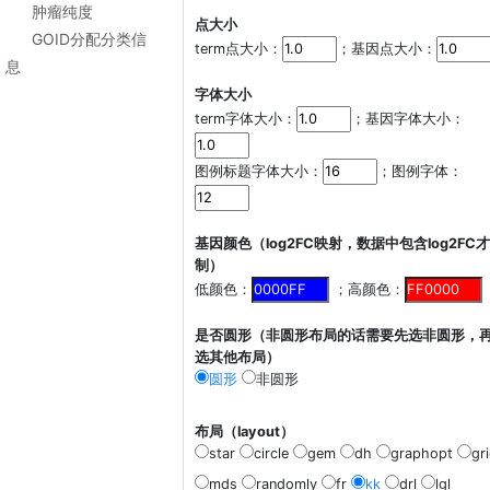
肿瘤纯度
点大小
GOID分配分类信
term点大小：
；基因点大小：
息
字体大小
term字体大小：
；基因字体大小：
图例标题字体大小：
；图例字体：
基因颜色（log2FC映射，数据中包含log2FC
制）
低颜色：
；高颜色：
是否圆形（非圆形布局的话需要先选非圆形，
选其他布局）
圆形
非圆形
布局（layout）
star
circle
gem
dh
graphopt
gr
mds
randomly
fr
kk
drl
lgl