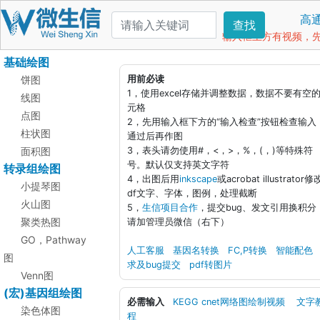
高
查找
输入框上方有视频，先看
基础绘图
饼图
用前必读
1，使用excel存储并调整数据，数据不要有空
线图
元格
点图
2，先用输入框下方的“输入检查”按钮检查输入
柱状图
通过后再作图
面积图
3，表头请勿使用#，<，>，%，(，)等特殊符
号。默认仅支持英文字符
转录组绘图
4，出图后用
inkscape
或acrobat illustrator修
小提琴图
df文字、字体，图例，处理截断
火山图
5，
生信项目合作
，提交bug、发文引用换积分
聚类热图
请加管理员微信（右下）
GO，Pathway
人工客服
基因名转换
FC,P转换
智能配色
图
求及bug提交
pdf转图片
Venn图
(宏)基因组绘图
必需输入
KEGG cnet网络图绘制视频
文字
染色体图
程