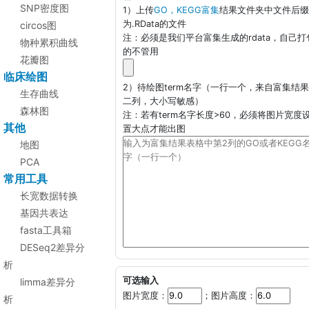
SNP密度图
1）上传
GO，KEGG富集
结果文件夹中文件后缀
为.RData的文件
circos图
注：必须是我们平台富集生成的rdata，自己打
物种累积曲线
的不管用
花瓣图
临床绘图
2）待绘图term名字（一行一个，来自富集结
生存曲线
二列，大小写敏感）
森林图
注：若有term名字长度>60，必须将图片宽度
其他
置大点才能出图
地图
PCA
常用工具
长宽数据转换
基因共表达
fasta工具箱
DESeq2差异分
析
可选输入
limma差异分
图片宽度：
；图片高度：
析