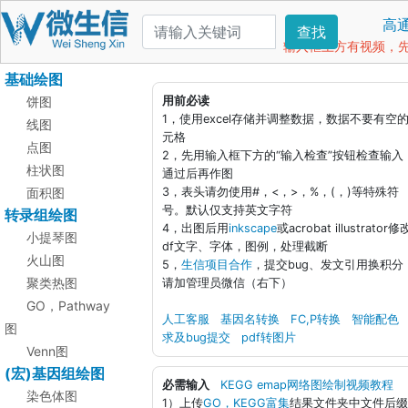
高
查找
输入框上方有视频，先看
基础绘图
饼图
用前必读
1，使用excel存储并调整数据，数据不要有空
线图
元格
点图
2，先用输入框下方的“输入检查”按钮检查输入
柱状图
通过后再作图
面积图
3，表头请勿使用#，<，>，%，(，)等特殊符
号。默认仅支持英文字符
转录组绘图
4，出图后用
inkscape
或acrobat illustrator修
小提琴图
df文字、字体，图例，处理截断
火山图
5，
生信项目合作
，提交bug、发文引用换积分
聚类热图
请加管理员微信（右下）
GO，Pathway
人工客服
基因名转换
FC,P转换
智能配色
图
求及bug提交
pdf转图片
Venn图
(宏)基因组绘图
必需输入
KEGG emap网络图绘制视频教程
染色体图
1）上传
GO，KEGG富集
结果文件夹中文件后缀