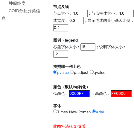
肿瘤纯度
节点及线
GOID分配分类信
节点大小：
；节点字体大小：
息
线宽度：
；显示连线的最小基因比例
图例（legend）
标题字体大小：
；说明字体大小：
按照哪一列上色
pvalue
p.adjust
qvalue
颜色（默认log转化）
低颜色：
；高颜色：
字体
Times New Roman
Arial
此图将消耗 3 微币