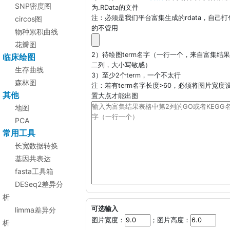
SNP密度图
为.RData的文件
注：必须是我们平台富集生成的rdata，自己打
circos图
的不管用
物种累积曲线
花瓣图
2）待绘图term名字（一行一个，来自富集结
临床绘图
二列，大小写敏感）
生存曲线
3）至少2个term，一个不太行
森林图
注：若有term名字长度>60，必须将图片宽度
其他
置大点才能出图
地图
PCA
常用工具
长宽数据转换
基因共表达
fasta工具箱
DESeq2差异分
析
可选输入
limma差异分
图片宽度：
；图片高度：
析