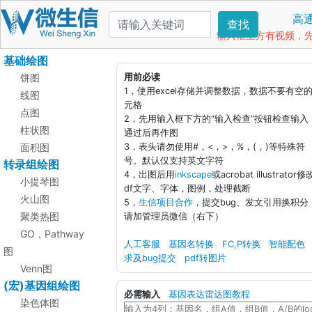
高
查找
输入框上方有视频，先看
基础绘图
饼图
用前必读
1，使用excel存储并调整数据，数据不要有空
线图
元格
点图
2，先用输入框下方的“输入检查”按钮检查输入
柱状图
通过后再作图
面积图
3，表头请勿使用#，<，>，%，(，)等特殊符
号。默认仅支持英文字符
转录组绘图
4，出图后用
inkscape
或acrobat illustrator修
小提琴图
df文字、字体，图例，处理截断
火山图
5，
生信项目合作
，提交bug、发文引用换积分
聚类热图
请加管理员微信（右下）
GO，Pathway
人工客服
基因名转换
FC,P转换
智能配色
图
求及bug提交
pdf转图片
Venn图
(宏)基因组绘图
必需输入
基因表达雷达图教程
染色体图