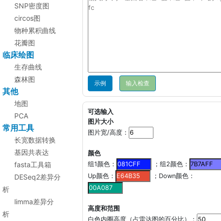
SNP密度图
circos图
物种累积曲线
花瓣图
临床绘图
生存曲线
森林图
示例
其他
地图
可选输入
PCA
图片大小
常用工具
图片宽/高度：
长宽数据转换
基因共表达
颜色
fasta工具箱
组1颜色：
；组2颜色：
Up颜色：
；Down颜色：
DESeq2差异分
析
limma差异分
高度和范围
析
白色内圈高度（占雷达图的百分比）：