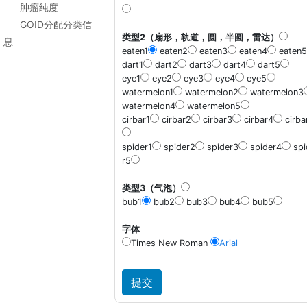
肿瘤纯度
GOID分配分类信
类型2（扇形，轨道，圆，半圆，雷达）
息
eaten1
eaten2
eaten3
eaten4
eaten5
dart1
dart2
dart3
dart4
dart5
eye1
eye2
eye3
eye4
eye5
watermelon1
watermelon2
watermelon3
watermelon4
watermelon5
cirbar1
cirbar2
cirbar3
cirbar4
cirba
spider1
spider2
spider3
spider4
spi
r5
类型3（气泡）
bub1
bub2
bub3
bub4
bub5
字体
Times New Roman
Arial