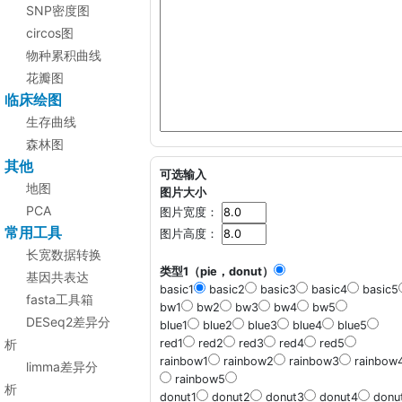
SNP密度图
circos图
物种累积曲线
花瓣图
临床绘图
生存曲线
森林图
其他
可选输入
地图
图片大小
PCA
图片宽度：
常用工具
图片高度：
长宽数据转换
类型1（pie，donut）
基因共表达
basic1
basic2
basic3
basic4
basic5
fasta工具箱
bw1
bw2
bw3
bw4
bw5
DESeq2差异分
blue1
blue2
blue3
blue4
blue5
析
red1
red2
red3
red4
red5
rainbow1
rainbow2
rainbow3
rainbow
limma差异分
rainbow5
析
donut1
donut2
donut3
donut4
donu