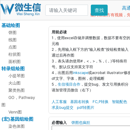
高
查找
输入框上方有视频，先看
基础绘图
饼图
用前必读
1，使用excel存储并调整数据，数据不要有空
线图
元格
点图
2，先用输入框下方的“输入检查”按钮检查输入
柱状图
通过后再作图
面积图
3，表头请勿使用#，<，>，%，(，)等特殊符
号。默认仅支持英文字符
转录组绘图
4，出图后用
inkscape
或acrobat illustrator修
小提琴图
df文字、字体，图例，处理截断
火山图
5，
生信项目合作
，提交bug、发文引用换积分
聚类热图
请加管理员微信（右下）
GO，Pathway
人工客服
基因名转换
FC,P转换
智能配色
图
求及bug提交
pdf转图片
Venn图
(宏)基因组绘图
必需输入
饼图也疯狂
染色体图