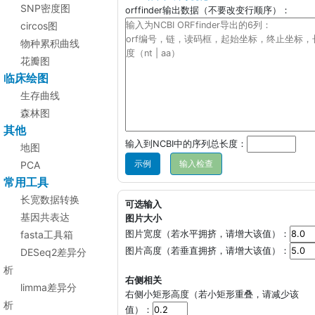
SNP密度图
orffinder输出数据（不要改变行顺序）：
circos图
物种累积曲线
花瓣图
临床绘图
生存曲线
森林图
其他
输入到NCBI中的序列总长度：
地图
示例
PCA
常用工具
长宽数据转换
可选输入
基因共表达
图片大小
fasta工具箱
图片宽度（若水平拥挤，请增大该值）：
图片高度（若垂直拥挤，请增大该值）：
DESeq2差异分
析
右侧相关
limma差异分
右侧小矩形高度（若小矩形重叠，请减少该
析
值）：