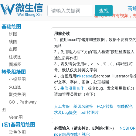
高
查找
输入框上方有视频，先看
基础绘图
饼图
用前必读
1，使用excel存储并调整数据，数据不要有空
线图
元格
点图
2，先用输入框下方的“输入检查”按钮检查输入
柱状图
通过后再作图
面积图
3，表头请勿使用#，<，>，%，(，)等特殊符
号。默认仅支持英文字符
转录组绘图
4，出图后用
inkscape
或acrobat illustrator修
小提琴图
df文字、字体，图例，处理截断
火山图
5，
生信项目合作
，提交bug、发文引用换积分
聚类热图
请加管理员微信（右下）
GO，Pathway
人工客服
基因名转换
FC,P转换
智能配色
图
求及bug提交
pdf转图片
Venn图
(宏)基因组绘图
必需输入（请去掉D、E列的<和>）
NCBI OR
染色体图
nder结果在线可视化