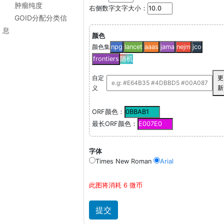
肿瘤纯度
右侧数字文字大小：
GOID分配分类信
息
颜色
颜色集
npg
lancet
aaas
jama
nejm
jco
frontiers
随机
自定
更
义
新
ORF颜色：
最长ORF颜色：
字体
Times New Roman
Arial
此图将消耗 6 微币