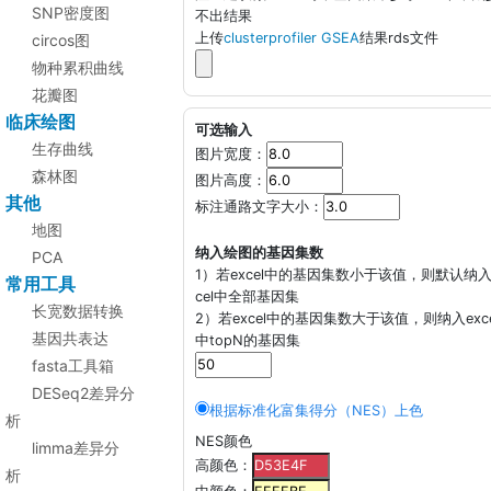
SNP密度图
不出结果
上传
clusterprofiler GSEA
结果rds文件
circos图
物种累积曲线
花瓣图
临床绘图
可选输入
生存曲线
图片宽度：
森林图
图片高度：
其他
标注通路文字大小：
地图
纳入绘图的基因集数
PCA
1）若excel中的基因集数小于该值，则默认纳入
常用工具
cel中全部基因集
长宽数据转换
2）若excel中的基因集数大于该值，则纳入exce
基因共表达
中topN的基因集
fasta工具箱
DESeq2差异分
根据标准化富集得分（NES）上色
析
NES颜色
limma差异分
高颜色：
析