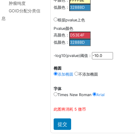
中颜色：
肿瘤纯度
低颜色：
GOID分配分类信
息
根据pvalue上色
Pvalue颜色
高颜色：
低颜色：
-log10(pvalue)阈值：
椭圆
添加椭圆
不添加椭圆
字体
Times New Roman
Arial
此图将消耗 5 微币