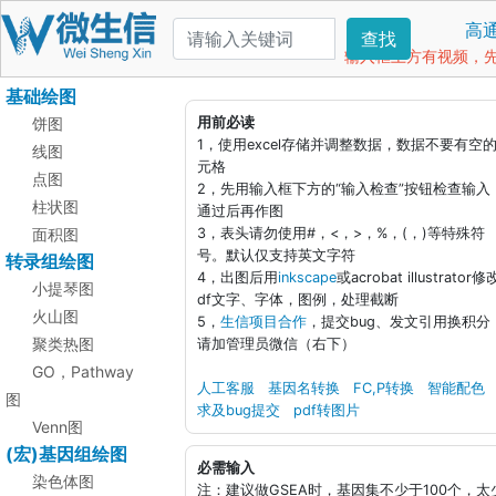
高
查找
输入框上方有视频，先看
基础绘图
饼图
用前必读
1，使用excel存储并调整数据，数据不要有空
线图
元格
点图
2，先用输入框下方的“输入检查”按钮检查输入
柱状图
通过后再作图
面积图
3，表头请勿使用#，<，>，%，(，)等特殊符
号。默认仅支持英文字符
转录组绘图
4，出图后用
inkscape
或acrobat illustrator修
小提琴图
df文字、字体，图例，处理截断
火山图
5，
生信项目合作
，提交bug、发文引用换积分
聚类热图
请加管理员微信（右下）
GO，Pathway
人工客服
基因名转换
FC,P转换
智能配色
图
求及bug提交
pdf转图片
Venn图
(宏)基因组绘图
必需输入
染色体图
注：建议做GSEA时，基因集不少于100个，太